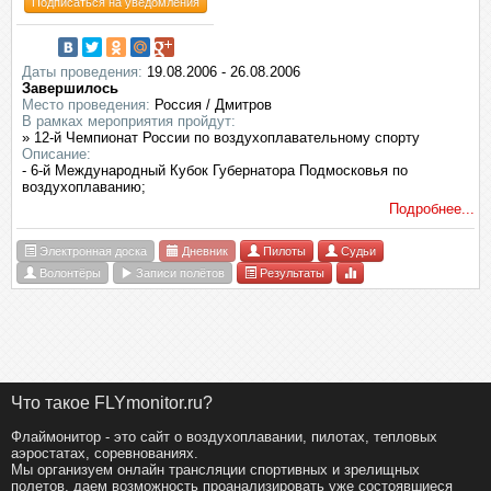
Подписаться на уведомления
Даты проведения:
19.08.2006 - 26.08.2006
Завершилось
Место проведения:
Россия / Дмитров
В рамках мероприятия пройдут:
» 12-й Чемпионат России по воздухоплавательному спорту
Описание:
- 6-й Международный Кубок Губернатора Подмосковья по
воздухоплаванию;
Подробнее...
Электронная доска
Дневник
Пилоты
Судьи
Волонтёры
Записи полётов
Результаты
Что такое FLYmonitor.ru?
Флаймонитор - это сайт о воздухоплавании, пилотах, тепловых
аэростатах, соревнованиях.
Мы организуем онлайн трансляции спортивных и зрелищных
полетов, даем возможность проанализировать уже состоявшиеся