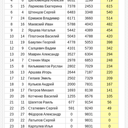
4
6
Шеломенцев Алексей
8632
1199
719
5
15
Ларикова Екатерина
7378
2453
615
6
4
Штенцов Сергей
6483
3348
540
7
24
Ермаков Владимир
6171
3660
514
8
16
Маевский Иван
5788
4043
482
9
2
Ярцева Наталья
5442
4389
454
10
14
Платонов Василий
5043
4788
420
11
19
Бакулин Георгий
4778
5053
398
12
9
Салцевич Вадим
4101
5730
342
13
20
Маврин Александр
3527
6304
294
14
7
Стенин Марк
2978
6853
248
15
8
Кильмаматов Руслан
2802
7029
234
16
13
Аршава Игорь
2644
7187
220
17
12
Гилаев Эмиль
2502
7329
209
18
3
Кульков Андрей
2000
7831
167
19
17
Петров Михаил
1693
8138
141
20
26
Котченко Василий
1255
8576
105
21
11
Шагитов Раиль
677
9154
56
22
25
Статкевич Сергей
591
9240
49
23
27
Фёдоров Александр
0
9831
0
23
22
Латыпов Сергей
0
9831
0
23
18
Карпулев Илья
0
9831
0