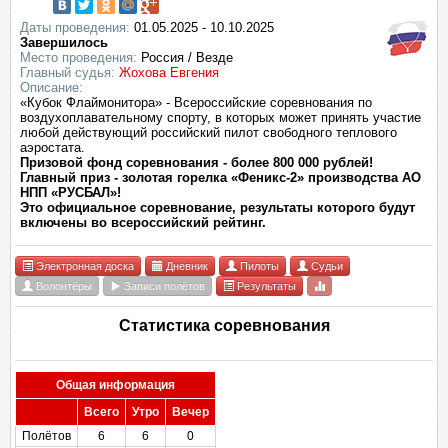
Даты проведения:
01.05.2025 - 10.10.2025
Завершилось
Место проведения:
Россия / Везде
Главный судья:
Жохова Евгения
Описание:
«Кубок Флаймонитора» - Всероссийские соревнования по
воздухоплавательному спорту, в которых может принять участие
любой действующий российский пилот свободного теплового
аэростата.
Призовой фонд соревнования - более 800 000 рублей!
Главный приз - золотая горелка «Феникс-2» производства АО
НПП «РУСБАЛ»!
Это официальное соревнование, результаты которого будут
включены во всероссийский рейтинг.
Электронная доска
Дневник
Пилоты
Судьи
Волонтёры
Записи полётов
Результаты
Статистика соревнования
Общая информация
Всего
Утро
Вечер
Полётов
6
6
0