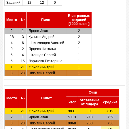
Заданий
12
12
0
Выигранных
Место
№
Пилот
заданий
[1000 очков]
2
1
Ярцев Иван
2
18
3
Кульков Андрей
2
4
6
Шеломенцев Алексей
2
9
2
Ярцева Наталья
1
6
4
Штенцов Сергей
1
5
15
Ларикова Екатерина
1
1
21
Жохов Дмитрий
1
3
23
Никитин Сергей
1
Очки
Место
№
Пилот
отставание
итог
cредние
от лидера
1
21
Жохов Дмитрий
9831
0
819
2
1
Ярцев Иван
9113
718
759
3
23
Никитин Сергей
9068
763
756