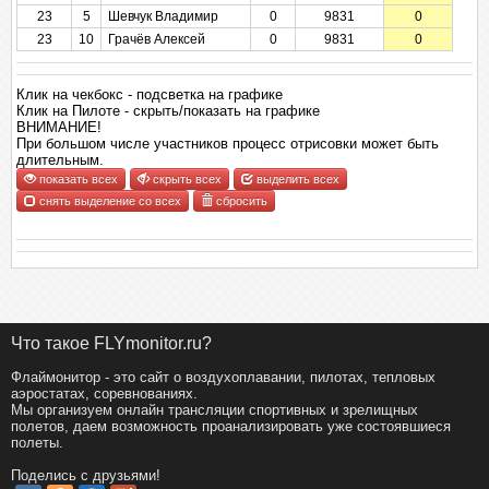
23
5
Шевчук Владимир
0
9831
0
23
10
Грачёв Алексей
0
9831
0
Клик на чекбокс - подсветка на графике
Клик на Пилоте - скрыть/показать на графике
ВНИМАНИЕ!
При большом числе участников процесс отрисовки может быть
длительным.
показать всех
скрыть всех
выделить всех
снять выделение со всех
сбросить
Что такое FLYmonitor.ru?
Флаймонитор - это сайт о воздухоплавании, пилотах, тепловых
аэростатах, соревнованиях.
Мы организуем онлайн трансляции спортивных и зрелищных
полетов, даем возможность проанализировать уже состоявшиеся
полеты.
Поделись с друзьями!