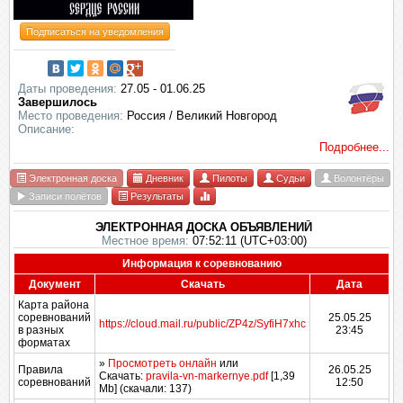
Подписаться на уведомления
Даты проведения:
27.05 - 01.06.25
Завершилось
Место проведения:
Россия / Великий Новгород
Описание:
Подробнее...
Электронная доска
Дневник
Пилоты
Судьи
Волонтёры
Записи полётов
Результаты
ЭЛЕКТРОННАЯ ДОСКА ОБЪЯВЛЕНИЙ
Местное время:
07:52:11 (UTC+03:00)
Информация к соревнованию
Документ
Скачать
Дата
Карта района
соревнований
25.05.25
https://cloud.mail.ru/public/ZP4z/SyfiH7xhc
в разных
23:45
форматах
»
Просмотреть онлайн
или
Правила
26.05.25
Скачать:
pravila-vn-markernye.pdf
[1,39
соревнований
12:50
Mb] (cкачали: 137)