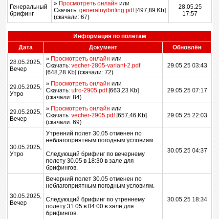
»
Просмотреть онлайн
или
Генеральный
28.05.25
Скачать:
generalnyibrifing.pdf
[497,89 Kb]
брифинг
17:57
(cкачали: 67)
Информация по полётам
Дата
Документ
Обновлён
»
Просмотреть онлайн
или
28.05.2025,
Скачать:
vecher-2805-variant-2.pdf
29.05.25 03:43
Вечер
[648,28 Kb] (cкачали: 72)
»
Просмотреть онлайн
или
29.05.2025,
Скачать:
utro-2905.pdf
[663,23 Kb]
29.05.25 07:17
Утро
(cкачали: 84)
»
Просмотреть онлайн
или
29.05.2025,
Скачать:
vecher-2905.pdf
[657,46 Kb]
29.05.25 22:03
Вечер
(cкачали: 69)
Утренний полет 30.05 отменен по
неблагоприятным погодным условиям.
30.05.2025,
30.05.25 04:37
Утро
Следующий брифинг по вечернему
полету 30.05 в 18:30 в зале для
брифингов.
Вечерний полет 30.05 отменен по
неблагоприятным погодным условиям.
30.05.2025,
Следующий брифинг по утреннему
30.05.25 18:34
Вечер
полету 31.05 в 04:00 в зале для
брифингов.