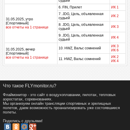
судьей
6. FIN, Прилет
ИК 1
7. JDG, Цель, объявленная
ИК 2
судьей
31.05.2025, утро
[Спортивный]
8. JDG, Цель, объявленная
ИК 3
все отчеты на 1 странице
судьей
9. JDG, Цель, объявленная
ИК 4
судьей
ИК 3
10. HWZ, Вальс сомнений
31.05.2025, вечер
ИК 6
[Спортивный]
ИК 2
все отчеты на 1 странице
11. HWZ, Вальс сомнений
ИК 4
Что такое FLYmonitor.ru?
Флаймонитор - это сайт о воздухоплавании, пилотах, тепловых
аэростатах, соревнованиях.
Мы организуем онлайн трансляции спортивных и зрелищных
полетов, даем возможность проанализировать уже состоявшиеся
полеты.
Поделись с друзьями!