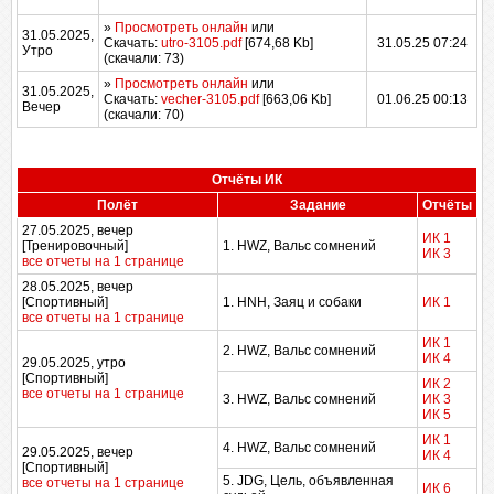
»
Просмотреть онлайн
или
31.05.2025,
Скачать:
utro-3105.pdf
[674,68 Kb]
31.05.25 07:24
Утро
(cкачали: 73)
»
Просмотреть онлайн
или
31.05.2025,
Скачать:
vecher-3105.pdf
[663,06 Kb]
01.06.25 00:13
Вечер
(cкачали: 70)
Отчёты ИК
Полёт
Задание
Отчёты
27.05.2025, вечер
ИК 1
[Тренировочный]
1. HWZ, Вальс сомнений
ИК 3
все отчеты на 1 странице
28.05.2025, вечер
[Спортивный]
1. HNH, Заяц и собаки
ИК 1
все отчеты на 1 странице
ИК 1
2. HWZ, Вальс сомнений
ИК 4
29.05.2025, утро
[Спортивный]
ИК 2
все отчеты на 1 странице
3. HWZ, Вальс сомнений
ИК 3
ИК 5
ИК 1
4. HWZ, Вальс сомнений
29.05.2025, вечер
ИК 4
[Спортивный]
5. JDG, Цель, объявленная
все отчеты на 1 странице
ИК 6