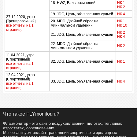
18. HWZ, Вальс сомнений
ИК 1
ИК 2
19. JDG, Цель, объявленная судьей
ИК 4
27.12.2020, утро
[Тренировочный]
20. MDD, Двойной сброс на
ИК 1
все отчеты на 1
минимальном удалении
ИК 10
странице
ИК 2
21. JDG, Цель, объявленная судьей
ИК 4
22. MDD, Двойной сброс на
ИК 2
минимальном удалении
11.04.2021, утро
[Спортивный]
32. JDG, Цель, объявленная судьей
ИК 1
все отчеты на 1
странице
12.04.2021, утро
[Спортивный]
33. JDG, Цель, объявленная судьей
ИК 4
все отчеты на 1
странице
Что такое FLYmonitor.ru?
Флаймонитор - это сайт о воздухоплавании, пилотах, тепловых
аэростатах, соревнованиях.
Мы организуем онлайн трансляции спортивных и зрелищных