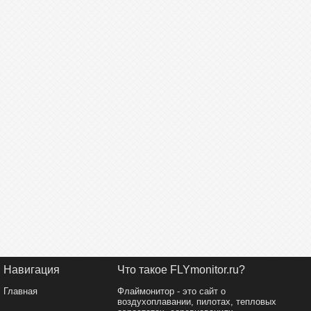
Навигация
Что такое FLYmonitor.ru?
Главная
Флаймонитор - это сайт о
воздухоплавании, пилотах, тепловых