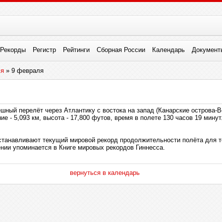
Рекорды
Регистр
Рейтинги
Сборная России
Календарь
Документ
ля
» 9 февраля
ешный перелёт через Атлантику с востока на запад (Канарские острова-В
ие - 5,093 км, высота - 17,800 футов, время в полете 130 часов 19 мин
танавливают текущий мировой рекорд продолжительности полёта для те
ении упоминается в Книге мировых рекордов Гиннесса.
вернуться в календарь