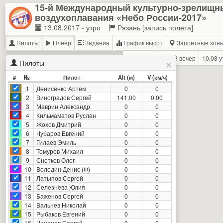
15-й Международный культурно-зрелищн
воздухоплавания «Небо России-2017»
13.08.2017 - утро
Рязань [запись полета]
Пилоты
Плеер
Задания
График высот
Запретные зон
09.08 утро
09.08 вечер
10.08 у
×
Пилоты
#
№
Пилот
Alt (м)
V (км/ч)
1
Денисенко Артём
0
0
2
Виноградов Сергей
142.20
0.00
3
Маврин Александр
0
0
4
Кильмаматов Руслан
0
0
5
Жохов Дмитрий
0
0
6
Чубаров Евгений
0
0
7
Гилаев Эмиль
0
0
8
Томуров Михаил
0
0
9
Снетков Олег
0
0
10
Володин Денис (Ф)
0
0
11
Латыпов Сергей
0
0
12
Селезнёва Юлия
0
0
13
Баженов Сергей
0
0
14
Вальнев Николай
0
0
15
Рыбаков Евгений
0
0
16
Чиненов Сергей
0
0