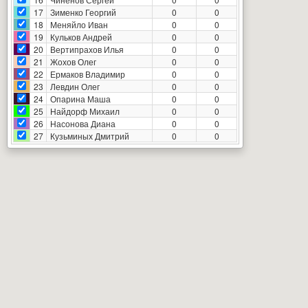
17
Зименко Георгий
0
0
18
Меняйло Иван
0
0
19
Кульков Андрей
0
0
20
Вертипрахов Илья
0
0
21
Жохов Олег
0
0
22
Ермаков Владимир
0
0
23
Левдин Олег
0
0
24
Опарина Маша
0
0
25
Найдорф Михаил
0
0
26
Насонова Диана
0
0
27
Кузьминых Дмитрий
0
0